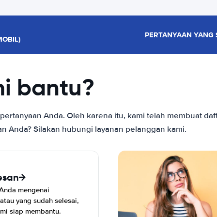
PERTANYAAN YANG 
OBIL)
mi bantu?
tanyaan Anda. Oleh karena itu, kami telah membuat dafta
n Anda? Silakan hubungi layanan pelanggan kami.
esan
 Anda mengenai
atau yang sudah selesai,
ami siap membantu.