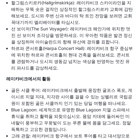
할그림스키르캬(Hallgrímskirkja): 레이캬비크 스카이라인을 지
배하는 우뚝 솟은 걸작인 상징적인 할그림스키르캬 교회에 감탄
해보세요. 도시와 주변 산과 바다의 탁 트인 전망을 보려면 교회
꼭대기까지 엘리베이터를 타십시오.
선 보이저(The Sun Voyager): 레이캬비크 해안가에 위치한 멋
진 선 보이저 조각상을 방문하세요. 이 우아한 작품은 발견 정신
을 상징하며 아이슬란드의 항해 유산에 경의를 표합니다.
하르파 콘서트홀(Harpa Concert Hall): 레이캬비크 항구 중심부
에 위치한 하르파 콘서트홀의 현대 건축을 둘러보세요. 콘서트
를 관람하거나 도시의 생동감 넘치는 색상을 반영하는 멋진 유
리 파사드를 감상하세요.
레이캬비크에서의 활동
골든 서클 투어: 레이캬비크에서 출발해 웅장한 굴포스 폭포, 게
이시르 지열 지대, 지각판 사이를 걸을 수 있는 싱벨리르 국립공
원이 포함된 골든 서클까지 인기 있는 당일 여행을 떠나세요.
Blue Lagoon: 세계적으로 유명한 Blue Lagoon 지열 스파에서
휴식을 취하고 활력을 되찾으십시오. 용암 지대에 둘러싸인 미
네랄이 풍부하고 우윳빛이 도는 푸른 물에 몸을 담그세요. 정말
독특하고 고요한 경험입니다.
고래 관찰: 레이캬비크 항구에서 보트 투어를 타고 대서양으로