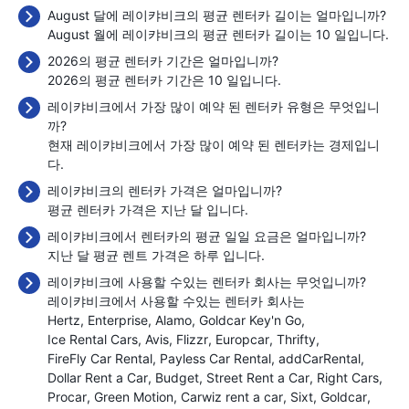
August 달에 레이캬비크의 평균 렌터카 길이는 얼마입니까?
August 월에 레이캬비크의 평균 렌터카 길이는 10 일입니다.
2026의 평균 렌터카 기간은 얼마입니까?
2026의 평균 렌터카 기간은 10 일입니다.
레이캬비크에서 가장 많이 예약 된 렌터카 유형은 무엇입니
까?
현재 레이캬비크에서 가장 많이 예약 된 렌터카는 경제입니
다.
레이캬비크의 렌터카 가격은 얼마입니까?
평균 렌터카 가격은 지난 달
입니다.
레이캬비크에서 렌터카의 평균 일일 요금은 얼마입니까?
지난 달 평균 렌트 가격은 하루
입니다.
레이캬비크에 사용할 수있는 렌터카 회사는 무엇입니까?
레이캬비크에서 사용할 수있는 렌터카 회사는
Hertz
Enterprise
Alamo
Goldcar Key'n Go
Ice Rental Cars
Avis
Flizzr
Europcar
Thrifty
FireFly Car Rental
Payless Car Rental
addCarRental
Dollar Rent a Car
Budget
Street Rent a Car
Right Cars
Procar
Green Motion
Carwiz rent a car
Sixt
Goldcar