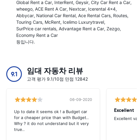
Global Rent a Car
InterRent
Geysir
City Car Rent a Car
wheego
ACE Rent A Car
Nextcar
Icerental 4x4
Abbycar
National Car Rental
Ace Rental Cars
Routes
Touring Cars
McRent
Icelimo Luxurytravel
SurPrice car rentals
Advantage Rent a Car
Zezgo
Economy Rent a Car
등입니다.
임대 자동차 리뷰
9.1
고객 평가 9.1/10점 만점 12842
06-09-2020
Excellent
Up to date it seems ok ! a Budget car
for a cheaper price than with Budget..
Excellent va
Why ? it do not understand but it very
true..