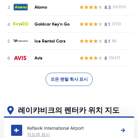
Alamo
8.5
(10701)
Goldcar Key'n Go
8.1
(372)
Ice Rental Cars
8.1
(6)
사
Avis
8
(7437)
모든 렌탈 회사 표시
레이캬비크의 렌터카 위치 지도
레이캬비크의 주요 렌터카 영업소 보기
Keflavik International Airport
지도에 표시