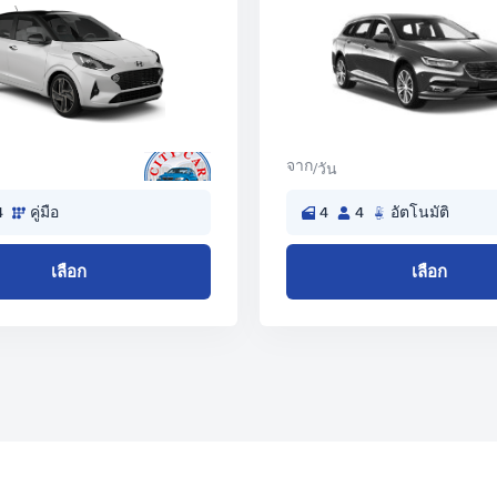
จาก
/วัน
4
คู่มือ
4
4
อัตโนมัติ
เลือก
เลือก