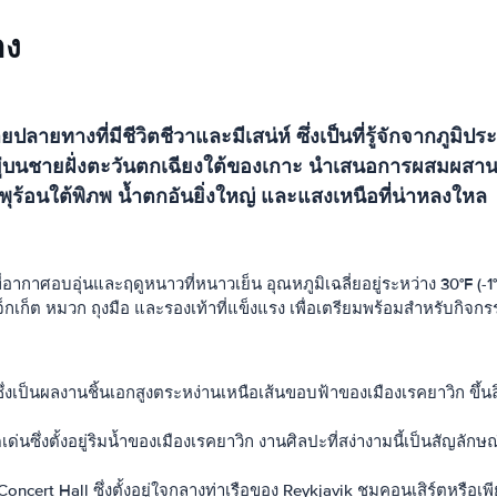
าง
ลายทางที่มีชีวิตชีวาและมีเสน่ห์ ซึ่งเป็นที่รู้จักจากภู
อยู่บนชายฝั่งตะวันตกเฉียงใต้ของเกาะ นำเสนอการผสมผส
้ำพุร้อนใต้พิภพ น้ำตกอันยิ่งใหญ่ และแสงเหนือที่น่าหลงใหล
อากาศอบอุ่นและฤดูหนาวที่หนาวเย็น อุณหภูมิเฉลี่ยอยู่ระหว่าง 30°F (
แจ็กเก็ต หมวก ถุงมือ และรองเท้าที่แข็งแรง เพื่อเตรียมพร้อมสำหรับกิจก
 ซึ่งเป็นผลงานชิ้นเอกสูงตระหง่านเหนือเส้นขอบฟ้าของเมืองเรคยาวิก ขึ้
ด่นซึ่งตั้งอยู่ริมน้ำของเมืองเรคยาวิก งานศิลปะที่สง่างามนี้เป็น
ert Hall ซึ่งตั้งอยู่ใจกลางท่าเรือของ Reykjavik ชมคอนเสิร์ตหรือเพี