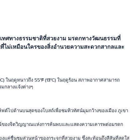
มิประเทศทางธรรมชาติที่สวยงาม มรดกทางวัฒนธรรมที่
านที่ไม่เหมือนใครของสิ่งอำนวยความสะดวกสากลและ
-1°C) ในฤดูหนาวถึง 55°F (13°C) ในฤดูร้อน สภาพอากาศสามารถ
รรมกลางแจ้งต่างๆ
นลิฟต์ไปด้านบนสุดของโบสถ์เพื่อชมทิวทัศน์มุมกว้างของเมือง ภูเขา
สัญลักษณ์ของจิตวิญญาณแห่งการค้นพบและแสดงความเคารพต่อมรดก
ยงแค่ชื่นชมส่วนหน้าของกระจกที่สวยงาม ซึ่งสะท้อนถึงสีสันที่สดใส