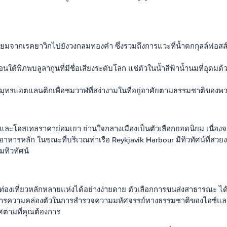
ยมจากเรคยาวิกไปยังวงกลมทองคำ ซึ่งรวมถึงการแวะที่น้ำตกกุลล์ฟอสส์
พิภพบลูลากูนที่มีชื่อเสียงระดับโลก แช่ตัวในน้ำสีฟ้าน้ำนมที่อุดมด้วย
มุทรแอตแลนติกเพื่อชมวาฬที่สง่างามในที่อยู่อาศัยตามธรรมชาติของพว
ิก และโฮสเทลราคาย่อมเยา ย่านใจกลางเมืองเป็นตัวเลือกยอดนิยม เนื่องจ
รหลัก ในขณะที่บริเวณท่าเรือ Reykjavik Harbour มีทิวทัศน์ที่สวยงามแ
มทิวทัศน์
่ท่องเที่ยวหลักหลายแห่งได้อย่างง่ายดาย ตัวเลือกการขนส่งสาธารณะ 
่ต้องการความคล่องตัวในการสำรวจความมหัศจรรย์ทางธรรมชาติของไอซ์แล
ตามที่คุณต้องการ