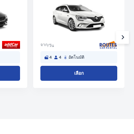
จาก
/วัน
4
4
อัตโนมัติ
เลือก