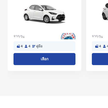
จาก
จาก
/วัน
/วัน
4
4
คู่มือ
4
เลือก